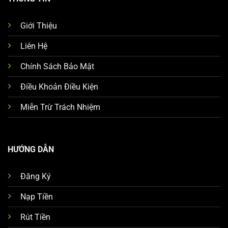
Giới Thiệu
Liên Hệ
Chính Sách Bảo Mật
Điều Khoản Điều Kiện
Miễn Trừ Trách Nhiệm
HƯỚNG DẪN
Đăng Ký
Nạp Tiền
Rút Tiền