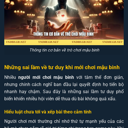
Thông tin cơ bản về trò chơi mậu binh
Những sai lầm về tư duy khi mới chơi mậu binh
Nhiều
người mới chơi mậu binh
với tâm thế đơn giản,
nhưng chính cách nghĩ ban đầu lại quyết định họ tiến bộ
nhanh hay chậm. Sau đây là những sai lầm tư duy phổ
biến khiến nhiều hội viên dễ thua dù bài không quá xấu.
Hiểu luật chưa tới và xếp bài theo cảm tính
Người chơi mới thường chỉ nhớ thứ tự mạnh yếu của các