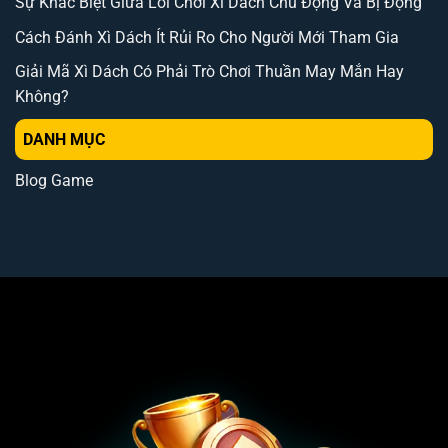
Sự Khác Biệt Giữa Lối Chơi Xì Dách Chủ Động Và Bị Động
Cách Đánh Xì Dách Ít Rủi Ro Cho Người Mới Tham Gia
Giải Mã Xì Dách Có Phải Trò Chơi Thuần May Mắn Hay
Không?
DANH MỤC
Blog Game