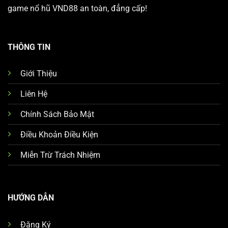
game nổ hũ VND88 an toàn, đẳng cấp!
THÔNG TIN
Giới Thiệu
Liên Hệ
Chính Sách Bảo Mật
Điều Khoản Điều Kiện
Miễn Trừ Trách Nhiệm
HƯỚNG DẪN
Đăng Ký