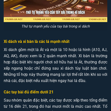
Thứ tự mạnh yếu của tay bài trong xì dách
Xì dách và xì bàn là các lá mạnh nhất
Xì dách gồm một lá Át và một lá 10 hoặc lá hình (A10, AJ,
AQ, AK), được xem là 2 quân mạnh nhất. Xì bàn là trường
hợp đặc biệt khi người chơi sở hữu hai lá Át, thường được
xếp ngang hoặc chỉ đứng sau xì dách tùy luật bàn chơi.
Những tổ hợp này thường mang lại lợi thế rất lớn khi so với
nhà cái, đặc biệt nếu xuất hiện ngay hai lá đầu.
Các tay bài đủ điểm dưới 21
Sau nhóm quân đặc biệt, các tay được xếp theo tổng điểm
từ 16 đến 21, trong đó hai mươi mốt là mức cao nhất. Tổ