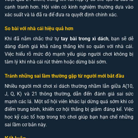
cạnh tranh hơn. Hội viên có kinh nghiệm thường dựa vào
xác suất và lá đã ra để đưa ra quyết định chính xác.
So bài với nhà cái hiệu quả hơn
Khi đã nắm chắc thứ tự
tay bài trong xì dách
, bạn sẽ dễ
dàng đánh giá khả năng thắng khi so quân với nhà cái.
Việc hiểu rõ mức độ mạnh yếu giúp người chơi không bị
tâm lý khi nhà cái rút thêm hoặc dừng bài sớm.
Tránh những sai lầm thường gặp từ người mới bắt đầu
Nhiều người mới chơi xì dách thường nhầm lẫn giữa A(10,
J, Q, K) và 21 thông thường, dẫn đến đánh giá sai sức
mạnh các lá. Một số hội viên khác lại dừng quá sớm khi có
điểm trung bình, khiến cơ hội thắng bị giảm đáng kể. Việc
học kỹ các tổ hợp trong trò chơi giúp bạn hạn chế những
sai lầm cơ bản này.