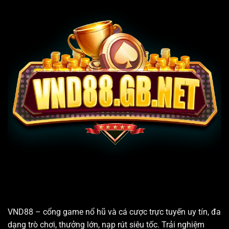
VND88 – cổng game nổ hũ và cá cược trực tuyến uy tín, đa
dạng trò chơi, thưởng lớn, nạp rút siêu tốc. Trải nghiệm