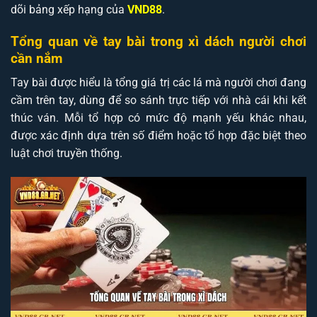
dõi bảng xếp hạng của
VND88
.
Tổng quan về tay bài trong xì dách người chơi
cần nắm
Tay bài được hiểu là tổng giá trị các lá mà người chơi đang
cầm trên tay, dùng để so sánh trực tiếp với nhà cái khi kết
thúc ván. Mỗi tổ hợp có mức độ mạnh yếu khác nhau,
được xác định dựa trên số điểm hoặc tổ hợp đặc biệt theo
luật chơi truyền thống.