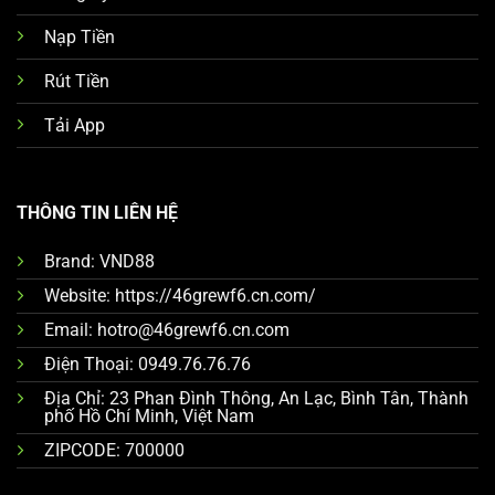
Nạp Tiền
Rút Tiền
Tải App
THÔNG TIN LIÊN HỆ
Brand: VND88
Website: https://46grewf6.cn.com/
Email:
hotro@46grewf6.cn.com
Điện Thoại:
0949.76.76.76
Địa Chỉ:
23 Phan Đình Thông, An Lạc, Bình Tân, Thành
phố Hồ Chí Minh, Việt Nam
ZIPCODE: 700000