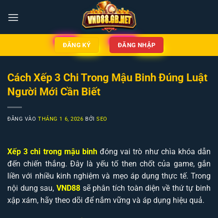
Bỏ
qua
nội
dung
ĐĂNG KÝ
ĐĂNG NHẬP
Cách Xếp 3 Chi Trong Mậu Binh Đúng Luật
Người Mới Cần Biết
ĐĂNG VÀO
THÁNG 1 6, 2026
BỞI
SEO
Xếp 3 chi trong mậu binh
đóng vai trò như chìa khóa dẫn
đến chiến thắng. Đây là yếu tố then chốt của game, gắn
liền với nhiều kinh nghiệm và mẹo áp dụng thực tế. Trong
nội dung sau,
VND88
sẽ phân tích toàn diện về thứ tự binh
xập xám, hãy theo dõi để nắm vững và áp dụng hiệu quả.