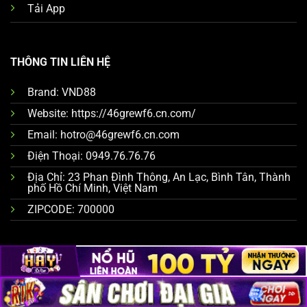
Tải App
THÔNG TIN LIÊN HỆ
Brand: VND88
Website: https://46grewf6.cn.com/
Email:
hotro@46grewf6.cn.com
Điện Thoại:
0949.76.76.76
Địa Chỉ:
23 Phan Đình Thông, An Lạc, Bình Tân, Thành
phố Hồ Chí Minh, Việt Nam
ZIPCODE: 700000
Copyright 2026 ©
46grewf6.cn.com