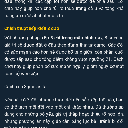
đầu, trong khi các cặp tốt hơn sẽ được để phía sau. Lối
chia này giúp hạn chế rủi ro thua trắng cả 3 và tăng khả
năng ăn được ít nhất một chi.
Chiến thuật xếp kiểu 3 đao
Với phương pháp
xếp 3 chi trong mậu binh
này, 3 lá cùng
giá trị sẽ được đặt ở đầu theo đúng thứ tự game. Các đôi
có sức mạnh cao hơn sẽ được bố trí ở giữa, còn phần cuối
được sắp sao cho tổng điểm không vượt ngưỡng 21. Cách
chơi này giúp phân bổ sức mạnh hợp lý, giảm nguy cơ mất
toàn bộ ván cược.
Cách xếp 3 phe ăn tài
Nếu bài có 3 đôi nhưng chưa biết nên sắp xếp thế nào, bạn
có thể tách mỗi đôi vào một chi khác nhau. Dù thường áp
dụng cho những bộ yếu, giá trị thấp hoặc thiếu tổ hợp lớn,
nhưng phương án này giúp cân bằng lực bài, tránh bị đối