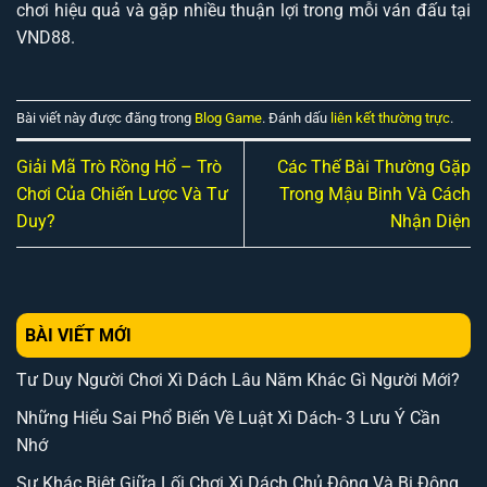
chơi hiệu quả và gặp nhiều thuận lợi trong mỗi ván đấu tại
VND88.
Bài viết này được đăng trong
Blog Game
. Đánh dấu
liên kết thường trực
.
Giải Mã Trò Rồng Hổ – Trò
Các Thế Bài Thường Gặp
Chơi Của Chiến Lược Và Tư
Trong Mậu Binh Và Cách
Duy?
Nhận Diện
BÀI VIẾT MỚI
Tư Duy Người Chơi Xì Dách Lâu Năm Khác Gì Người Mới?
Những Hiểu Sai Phổ Biến Về Luật Xì Dách- 3 Lưu Ý Cần
Nhớ
Sự Khác Biệt Giữa Lối Chơi Xì Dách Chủ Động Và Bị Động