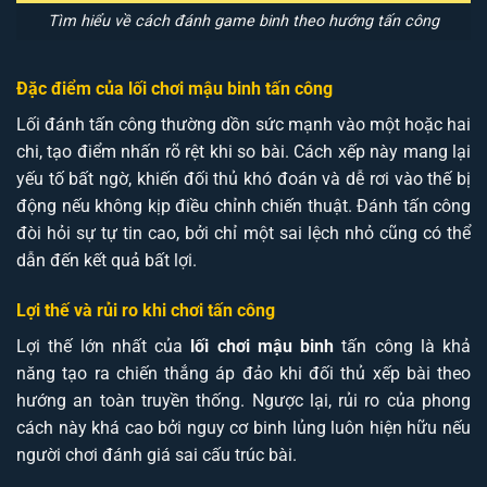
Tìm hiểu về cách đánh game binh theo hướng tấn công
Đặc điểm của lối chơi mậu binh tấn công
Lối đánh tấn công thường dồn sức mạnh vào một hoặc hai
chi, tạo điểm nhấn rõ rệt khi so bài. Cách xếp này mang lại
yếu tố bất ngờ, khiến đối thủ khó đoán và dễ rơi vào thế bị
động nếu không kịp điều chỉnh chiến thuật. Đánh tấn công
đòi hỏi sự tự tin cao, bởi chỉ một sai lệch nhỏ cũng có thể
dẫn đến kết quả bất lợi.
Lợi thế và rủi ro khi chơi tấn công
Lợi thế lớn nhất của
lối chơi mậu binh
tấn công là khả
năng tạo ra chiến thắng áp đảo khi đối thủ xếp bài theo
hướng an toàn truyền thống. Ngược lại, rủi ro của phong
cách này khá cao bởi nguy cơ binh lủng luôn hiện hữu nếu
người chơi đánh giá sai cấu trúc bài.