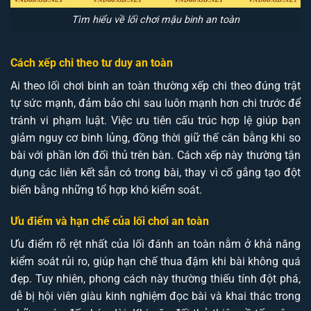
Tìm hiểu về lối chơi mậu binh an toàn
Cách xếp chi theo tư duy an toàn
Ai theo lối chơi binh an toàn thường xếp chi theo đúng trật
tự sức mạnh, đảm bảo chi sau luôn mạnh hơn chi trước để
tránh vi phạm luật. Việc ưu tiên cấu trúc hợp lệ giúp bạn
giảm nguy cơ binh lủng, đồng thời giữ thế cân bằng khi so
bài với phần lớn đối thủ trên bàn. Cách xếp này thường tận
dụng các liên kết sẵn có trong bài, thay vì cố gắng tạo đột
biến bằng những tổ hợp khó kiểm soát.
Ưu điểm và hạn chế của lối chơi an toàn
Ưu điểm rõ rệt nhất của lối đánh an toàn nằm ở khả năng
kiểm soát rủi ro, giúp hạn chế thua đậm khi bài không quá
đẹp. Tuy nhiên, phong cách này thường thiếu tính đột phá,
dễ bị hội viên giàu kinh nghiệm đọc bài và khai thác trong