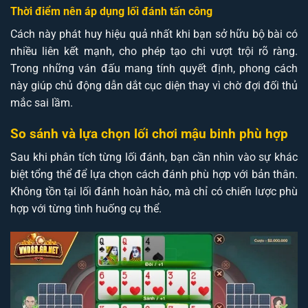
Thời điểm nên áp dụng lối đánh tấn công
Cách này phát huy hiệu quả nhất khi bạn sở hữu bộ bài có
nhiều liên kết mạnh, cho phép tạo chi vượt trội rõ ràng.
Trong những ván đấu mang tính quyết định, phong cách
này giúp chủ động dẫn dắt cục diện thay vì chờ đợi đối thủ
mắc sai lầm.
So sánh và lựa chọn lối chơi mậu binh phù hợp
Sau khi phân tích từng lối đánh, bạn cần nhìn vào sự khác
biệt tổng thể để lựa chọn cách đánh phù hợp với bản thân.
Không tồn tại lối đánh hoàn hảo, mà chỉ có chiến lược phù
hợp với từng tình huống cụ thể.