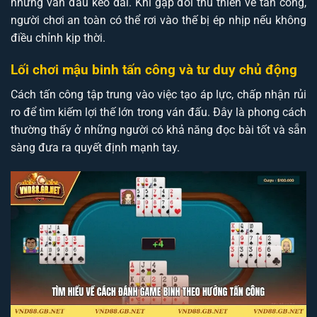
những ván đấu kéo dài. Khi gặp đối thủ thiên về tấn công,
người chơi an toàn có thể rơi vào thế bị ép nhịp nếu không
điều chỉnh kịp thời.
Lối chơi mậu binh tấn công và tư duy chủ động
Cách tấn công tập trung vào việc tạo áp lực, chấp nhận rủi
ro để tìm kiếm lợi thế lớn trong ván đấu. Đây là phong cách
thường thấy ở những người có khả năng đọc bài tốt và sẵn
sàng đưa ra quyết định mạnh tay.