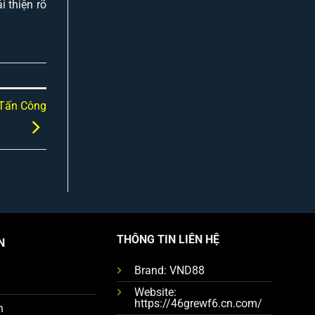
 thiện rõ
 Tấn Công
THÔNG TIN LIÊN HỆ
N
Brand: VND88
ý
Website:
https://46grewf6.cn.com/
n