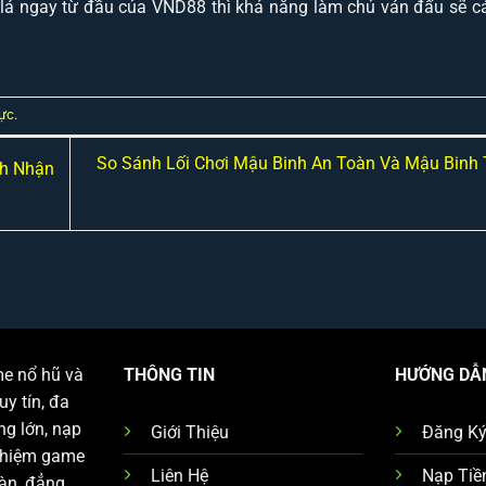
 lá ngay từ đầu của VND88 thì khả năng làm chủ ván đấu sẽ cải
rực
.
So Sánh Lối Chơi Mậu Binh An Toàn Và Mậu Binh
ch Nhận
e nổ hũ và
THÔNG TIN
HƯỚNG DẪ
uy tín, đa
ng lớn, nạp
Giới Thiệu
Đăng K
nghiệm game
Liên Hệ
Nạp Tiề
àn, đẳng