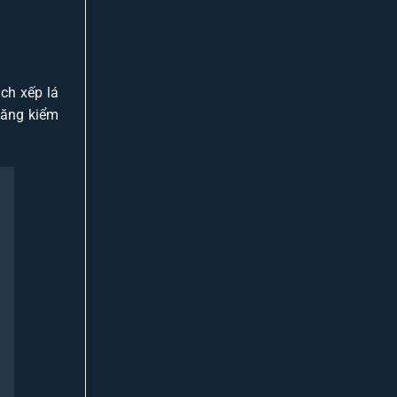
ch xếp lá
năng kiểm