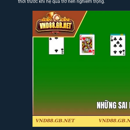
thời trước khi hệ quả trở nên nghiêm trọng.