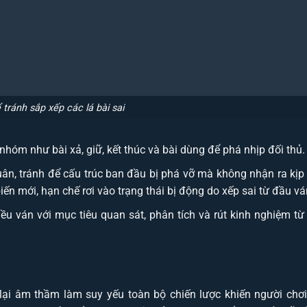
tránh sắp xếp các lá bài sai
hóm như bài xả, giữ, kết thúc và bài dùng để phá nhịp đối thủ.
uân, tránh để cấu trúc ban đầu bị phá vỡ mà không nhận ra kịp 
biến mới, hạn chế rơi vào trạng thái bị động do xếp sai từ đầu vá
ều ván với mục tiêu quan sát, phân tích và rút kinh nghiệm từ
ại âm thầm làm suy yếu toàn bộ chiến lược khiến người chơ