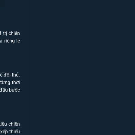
trị chiến
 riêng lẻ
ế đối thủ.
từng thời
 đấu bước
iêu chiến
 xếp thiếu