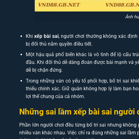
Ảnh hư
Khi
xếp bài sai
, người chơi thường không xác định 
bị đối thủ nắm quyền điều tiết.
Một hậu quả phổ biến khác là vô tình để lộ cấu tr
đầu. Khi đối thủ dễ dàng đoán được bài mạnh và yếu
dễ bị chặn đứng.
Trong những ván có yếu tố phối hợp, bố trí sai kh
thiếu chính xác. Giữ quân không hợp lý làm bạn hoặ
lợi thế chung của cả nhóm.
Những sai lầm xếp bài sai người
Phần lớn người chơi đều từng bố trí sai nhưng không p
nhiều ván khác nhau. Việc chỉ ra đúng những sai lầm ph