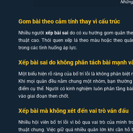
Những 
Gom bài theo cảm tính thay vì cấu trúc
Nhiều người
xếp bài sai
do có xu hướng gom quân theo 
thuật cao. Thói quen xếp lá theo màu hoặc theo quân
trong các tình huống áp lực.
Xếp bài sai do không phân tách bài mạnh và
Một biểu hiện rõ ràng của bố trí lỗi là không phân biệ
Khi mọi quân đều nằm chung một nhóm, bạn thường rơi
điểm cụ thể. Người có kinh nghiệm luôn phân tầng bài
vào giai đoạn then chốt.
Xếp bài mà không xét đến vai trò ván đấu
Nhiều hội viên bố trí lỗi vì bỏ qua vai trò của mình
thuật chung. Việc giữ quá nhiều quân lớn khi cần hỗ 