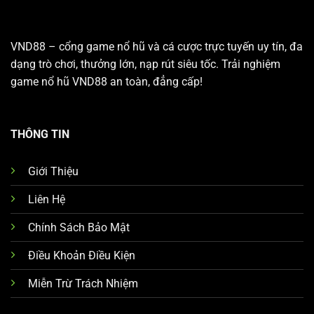
VND88 – cổng game nổ hũ và cá cược trực tuyến uy tín, đa
dạng trò chơi, thưởng lớn, nạp rút siêu tốc. Trải nghiệm
game nổ hũ VND88 an toàn, đẳng cấp!
THÔNG TIN
Giới Thiệu
Liên Hệ
Chính Sách Bảo Mật
Điều Khoản Điều Kiện
Miễn Trừ Trách Nhiệm