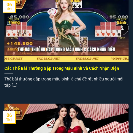
06
Th1
Các Thế Bài Thường Gặp Trong Mậu Binh Và Cách Nhận Diện
Thế bài thường gặp trong mậu binh là chủ đề rất nhiều người mới
tập [...]
06
Th1