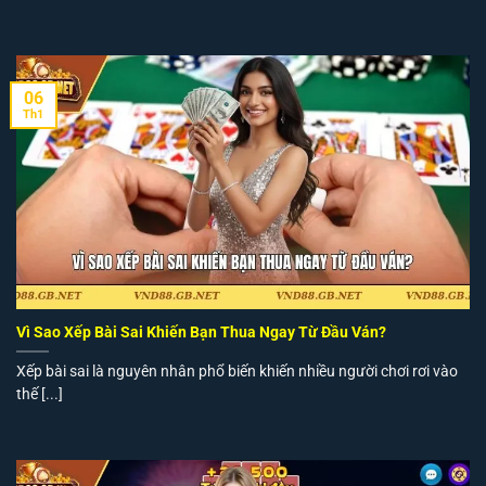
06
Th1
Vì Sao Xếp Bài Sai Khiến Bạn Thua Ngay Từ Đầu Ván?
Xếp bài sai là nguyên nhân phổ biến khiến nhiều người chơi rơi vào
thế [...]