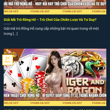
Giải Mã Trò Rồng Hổ – Trò Chơi Của Chiến Lược Và Tư Duy?
Giải mã trò Rồng Hổ cung cấp những bật mí quan trọng về một
trong [...]
21
Th11