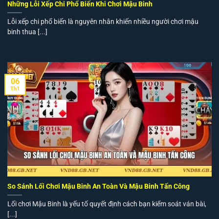
Những Lỗi Xếp Chi Phổ Biến Khi Chơi Mậu Binh
Lỗi xếp chi phổ biến là nguyên nhân khiến nhiều người chơi mậu
binh thua [...]
06
Th1
So Sánh Lối Chơi Mậu Binh An Toàn Và Mậu Binh Tấn Công
Lối chơi Mậu Binh là yếu tố quyết định cách bạn kiểm soát ván bài,
[...]